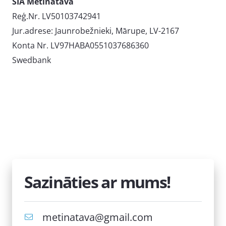
SIA Metinātava
Reģ.Nr. LV50103742941
Jur.adrese: Jaunrobežnieki, Mārupe, LV-2167
Konta Nr. LV97HABA0551037686360
Swedbank
Sazināties ar mums!
metinatava@gmail.com