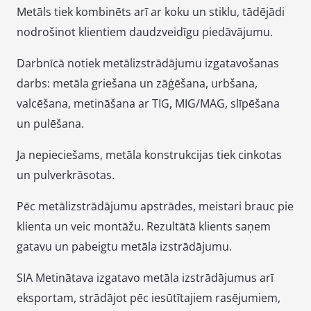
Metāls tiek kombinēts arī ar koku un stiklu, tādējādi
nodrošinot klientiem daudzveidīgu piedāvājumu.
Darbnīcā notiek metālizstrādājumu izgatavošanas
darbs: metāla griešana un zāģēšana, urbšana,
valcēšana, metināšana ar TIG, MIG/MAG, slīpēšana
un pulēšana.
Ja nepieciešams, metāla konstrukcijas tiek cinkotas
un pulverkrāsotas.
Pēc metālizstrādājumu apstrādes, meistari brauc pie
klienta un veic montāžu. Rezultātā klients saņem
gatavu un pabeigtu metāla izstrādājumu.
SIA Metinātava izgatavo metāla izstrādājumus arī
eksportam, strādājot pēc iesūtītajiem rasējumiem,