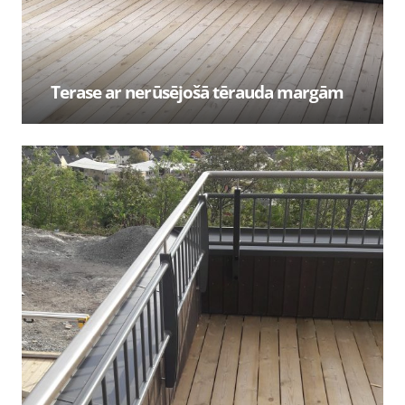
Terase ar nerūsējošā tērauda margām