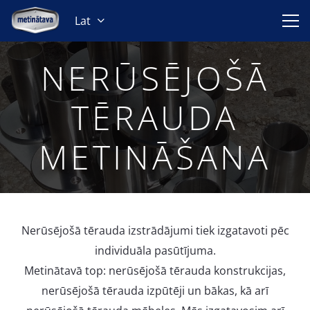
Lat
NERŪSĒJOŠĀ
TĒRAUDA
METINĀŠANA
Nerūsējošā tērauda izstrādājumi tiek izgatavoti pēc
individuāla pasūtījuma.
Metinātavā top: nerūsējošā tērauda konstrukcijas,
nerūsējošā tērauda izpūtēji un bākas, kā arī