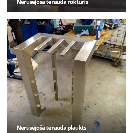
Nerūsējošā tērauda rokturis
Nerūsējošā tērauda plaukts