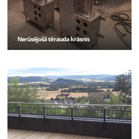
Nerūsējošā tērauda krāsnis