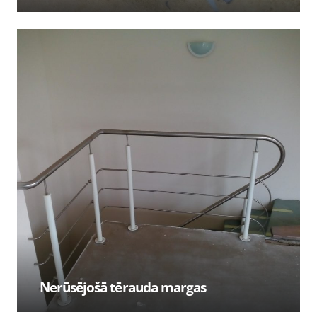
Nerūsējošā tērauda margas