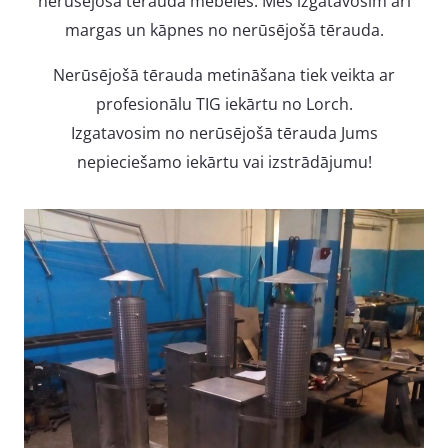
nerūsējošā tērauda mēbeles. Mēs izgatavosim arī
margas un kāpnes no nerūsējošā tērauda.
Nerūsējošā tērauda metināšana tiek veikta ar
profesionālu TIG iekārtu no Lorch.
Izgatavosim no nerūsējošā tērauda Jums
nepieciešamo iekārtu vai izstrādājumu!