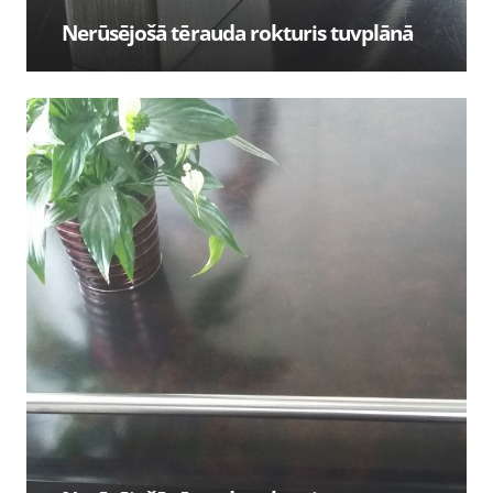
Nerūsējošā tērauda rokturis tuvplānā