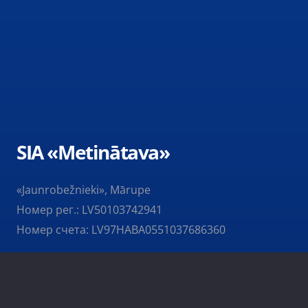
SIA «Metinātava»
«Jaunrobežnieki», Mārupe
Номер рег.: LV50103742941
Номер счета: LV97HABA0551037686360
Начало