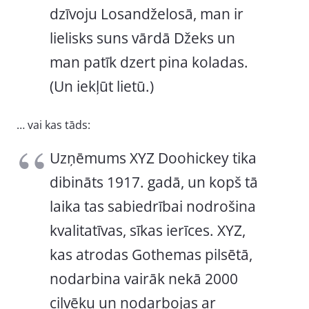
dzīvoju Losandželosā, man ir
lielisks suns vārdā Džeks un
man patīk dzert pina koladas.
(Un iekļūt lietū.)
… vai kas tāds:
Uzņēmums XYZ Doohickey tika
dibināts 1917. gadā, un kopš tā
laika tas sabiedrībai nodrošina
kvalitatīvas, sīkas ierīces. XYZ,
kas atrodas Gothemas pilsētā,
nodarbina vairāk nekā 2000
cilvēku un nodarbojas ar