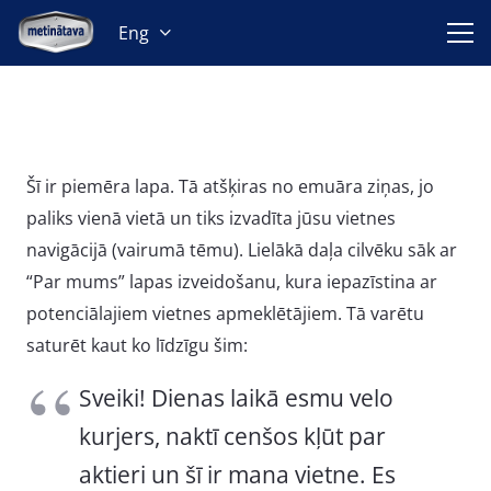
Eng
Šī ir piemēra lapa. Tā atšķiras no emuāra ziņas, jo
paliks vienā vietā un tiks izvadīta jūsu vietnes
navigācijā (vairumā tēmu). Lielākā daļa cilvēku sāk ar
“Par mums” lapas izveidošanu, kura iepazīstina ar
potenciālajiem vietnes apmeklētājiem. Tā varētu
saturēt kaut ko līdzīgu šim:
Sveiki! Dienas laikā esmu velo
kurjers, naktī cenšos kļūt par
aktieri un šī ir mana vietne. Es